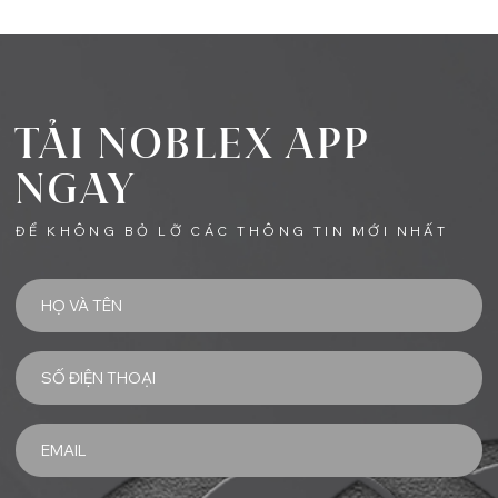
TẢI NOBLEX APP
NGAY
ĐỂ KHÔNG BỎ LỠ CÁC THÔNG TIN MỚI NHẤT