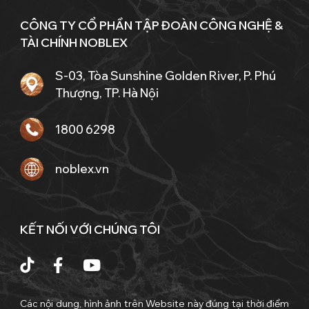
CÔNG TY CỔ PHẦN TẬP ĐOÀN CÔNG NGHỆ &
TÀI CHÍNH NOBLEX
S-03, Tòa Sunshine Golden River, P. Phú
Thượng, TP. Hà Nội
1800 6298
noblex.vn
KẾT NỐI VỚI CHÚNG TÔI
Các nội dung, hình ảnh trên Website này đúng tại thời điểm