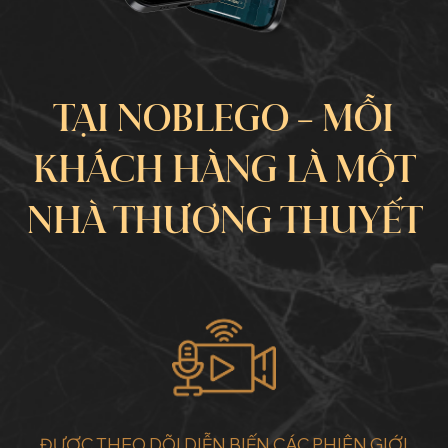
TẠI NOBLEGO – MỖI
KHÁCH HÀNG LÀ MỘT
NHÀ THƯƠNG THUYẾT
ĐƯỢC THEO DÕI DIỄN BIẾN CÁC PHIÊN GIỚI