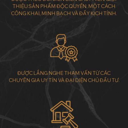
THIỆU SẢN PHẨM ĐỘC QUYỀN, MỘT CÁCH
CÔNG KHAI, MINH BẠCH VÀ ĐẦY KỊCH TÍNH.
ĐƯỢC LẮNG NGHE THAM VẤN TỪ CÁC
CHUYÊN GIA UY TÍN VÀ ĐẠI DIỆN CHỦ ĐẦU TƯ.