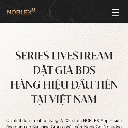
SERIES LIVESTREAM
ĐẶT GIÁ BĐS
HÀNG HIỆU ĐẦU TIÊN
TẠI VIỆT NAM
Chính thức ra mắt từ tháng 7/2025 trên NOBLEX App - siêu
ứng dụng do Sunshine Group phát triển, NobleGo là chương