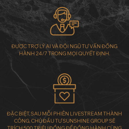
ĐƯỢC TRỢ LÝ AI VÀ ĐỘI NGŨ TƯ VẤN ĐỒNG
HÀNH 24/7 TRONG MỌI QUYẾT ĐỊNH.
ĐẶC BIỆT, SAU MỖI PHIÊN LIVESTREAM THÀNH
CÔNG, CHỦ ĐẦU TƯ SUNSHINE GROUP SẼ
TRÍCH 500 TRIỆU ĐỒNG ĐỂ ĐỒNG HÀNH CÙNG