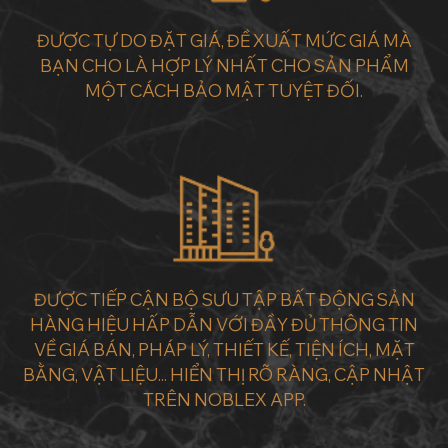
ĐƯỢC TỰ DO ĐẶT GIÁ, ĐỀ XUẤT MỨC GIÁ MÀ
BẠN CHO LÀ HỢP LÝ NHẤT CHO SẢN PHẨM
MỘT CÁCH BẢO MẬT TUYỆT ĐỐI.
ĐƯỢC TIẾP CẬN BỘ SƯU TẬP BẤT ĐỘNG SẢN
HÀNG HIỆU HẤP DẪN VỚI ĐẦY ĐỦ THÔNG TIN
VỀ GIÁ BÁN, PHÁP LÝ, THIẾT KẾ, TIỆN ÍCH, MẶT
BẰNG, VẬT LIỆU... HIỂN THỊ RÕ RÀNG, CẬP NHẬT
TRÊN NOBLEX APP.