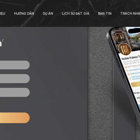
IỆU
HƯỚNG DẪN
DỰ ÁN
LỊCH SỬ ĐẶT GIÁ
BẢN TIN
TRÁCH NHI
Y