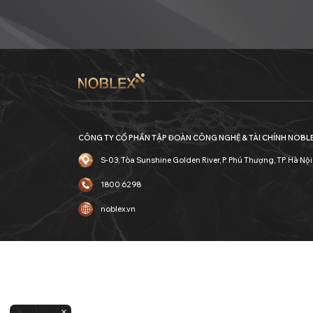
CÔNG TY CỔ PHẦN TẬP ĐOÀN CÔNG NGHỆ & TÀI CHÍNH NOBL
S-03, Tòa Sunshine Golden River, P. Phú Thượng, TP. Hà Nội
1800 6298
noblex.vn