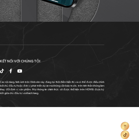
KẾT NỐI VỚI CHÚNG TÔI
Các nội dung, hình ảnh trên Website này đúng tại thời điểm hiển thị và có thể được điều chỉnh
bởi chủ đầu tư hoặc đơn vị phát triển dự án mà không cần báo trước, trên tinh thần không làm
thay đổi định vị sản phẩm. Mọi thông tin chính thức sẽ được thể hiện trên HĐMB được ký
kết giữa chủ đầu tư và khách hàng.