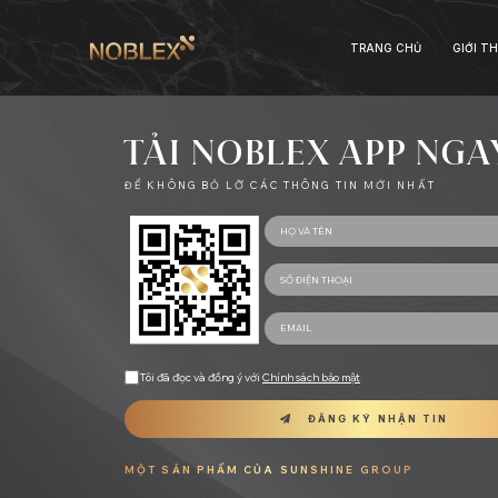
single danh sach can
TRANG CHỦ
GIỚI TH
TẢI NOBLEX APP NGA
ĐỂ KHÔNG BỎ LỠ CÁC THÔNG TIN MỚI NHẤT
Tôi đã đọc và đồng ý với
Chính sách bảo mật
ĐĂNG KÝ NHẬN TIN
MỘT SẢN PHẨM CỦA SUNSHINE GROUP