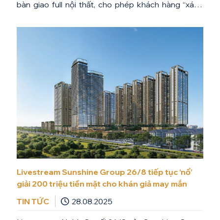
bàn giao full nội thất, cho phép khách hàng “xách
vali về ở ngay” nhưng mức giá vẫn thấp hơn từ 20 –
25% thị trường cùng phân khúc. Theo ghi nhận từ
[…]
Livestream Sunshine Group 26/8 tiếp tục ‘nổ’
giải 200 triệu tiền mặt cho khán giả may mắn
TIN TỨC
28.08.2025