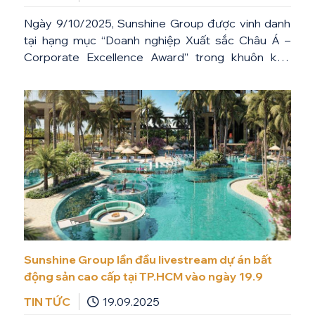
Ngày 9/10/2025, Sunshine Group được vinh danh
tại hạng mục “Doanh nghiệp Xuất sắc Châu Á –
Corporate Excellence Award” trong khuôn khổ
Asia Pacific Enterprise Awards (APEA), một trong
những giải thưởng uy tín bậc nhất khu vực, do
Enterprise Asia – tổ chức phi chính phủ hàng đầu
châu Á sáng lập và […]
Sunshine Group lần đầu livestream dự án bất
động sản cao cấp tại TP.HCM vào ngày 19.9
TIN TỨC
19.09.2025