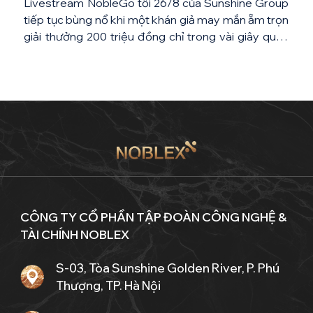
Livestream NobleGo tối 26/8 của Sunshine Group
tiếp tục bùng nổ khi một khán giả may mắn ẵm trọn
giải thưởng 200 triệu đồng chỉ trong vài giây quay
số và một căn hộ cao cấp Long Biên được chốt
deal với mức giá hời hơn 1 tỷ so với thị trường. Giải
thưởng 200 […]
CÔNG TY CỔ PHẦN TẬP ĐOÀN CÔNG NGHỆ &
TÀI CHÍNH NOBLEX
S-03, Tòa Sunshine Golden River, P. Phú
Thượng, TP. Hà Nội