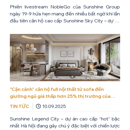
Phiên livestream NobleGo của Sunshine Group
ngày 19-9 hứa hẹn mang đến nhiều bất ngờ khi lần
đầu tiên căn hộ cao cấp Sunshine Sky City – dự án
được săn đón bậc nhất tại phía Nam TPHCM chính
thức lên sóng. Đó là bộ đôi căn hộ S3.27.06 và
S3.29.06, cùng diện tích thông […]
“Cận cảnh” căn hộ full nội thất từ sofa đến
giường ngủ giá thấp hơn 25% thị trường của
Sunshine Legend City
TIN TỨC
10.09.2025
Sunshine Legend City – dự án cao cấp “hot” bậc
nhất Hà Nội đang gây chú ý đặc biệt với chiến lược