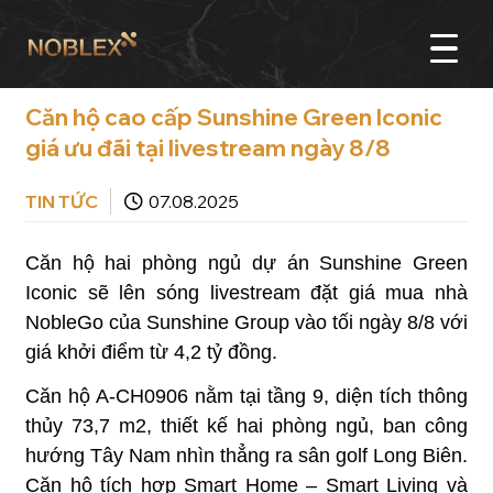
Căn hộ cao cấp Sunshine Green Iconic
giá ưu đãi tại livestream ngày 8/8
TIN TỨC
07.08.2025
Căn hộ hai phòng ngủ dự án Sunshine Green
Iconic sẽ lên sóng livestream đặt giá mua nhà
NobleGo của Sunshine Group vào tối ngày 8/8 với
giá khởi điểm từ 4,2 tỷ đồng.
Căn hộ A-CH0906 nằm tại tầng 9, diện tích thông
thủy 73,7 m2, thiết kế hai phòng ngủ, ban công
hướng Tây Nam nhìn thẳng ra sân golf Long Biên.
Căn hộ tích hợp Smart Home – Smart Living và